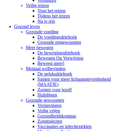
Verhuizen
Veilig reizen
Voor het reizen
Tijdens het reizen
Na je reis
Gezond leven
Gezonde voeding
De voedingsdriehoek
Gezonde eetgewoonten
Meer bewegen
De bewegingsdriehoek
Bewegen Op Verwijzing
Beweeg meer!
Mentaal welbevinden
De geluksdriehoek
Samen voor meer lichaamstevredenheid
(MAATJE)
Zorgen voor jezelf
Hulplijnen
Gezonde gewoonten
Verslavingen
Veilig vrijen
Gezondheidskompas
Zorgtrajecten
Vaccinaties en infectieziekten