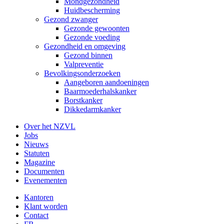
Mondgezondheid
Huidbescherming
Gezond zwanger
Gezonde gewoonten
Gezonde voeding
Gezondheid en omgeving
Gezond binnen
Valpreventie
Bevolkingsonderzoeken
Aangeboren aandoeningen
Baarmoederhalskanker
Borstkanker
Dikkedarmkanker
Over het NZVL
Jobs
Nieuws
Statuten
Magazine
Documenten
Evenementen
Kantoren
Klant worden
Contact