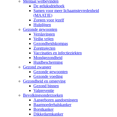
Mentaal welbevinden
De geluksdriehoek
Samen voor meer lichaamstevredenheid
(MAATJE)
Zorgen voor jezelf
Hulplijnen
Gezonde gewoonten
Verslavingen
Veilig vrijen
Gezondheidskompas
Zorgtrajecten
Vaccinaties en infectieziekten
Mondgezondheid
Huidbescherming
Gezond zwanger
Gezonde gewoonten
Gezonde voeding
Gezondheid en omgeving
Gezond binnen
Valpreventie
Bevolkingsonderzoeken
Aangeboren aandoeningen
Baarmoederhalskanker
Borstkanker
Dikkedarmkanker