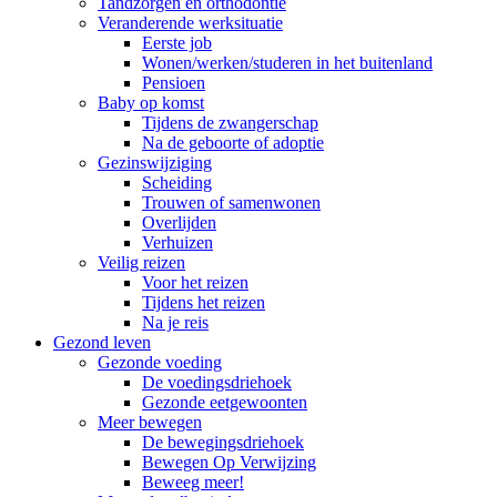
Tandzorgen en orthodontie
Veranderende werksituatie
Eerste job
Wonen/werken/studeren in het buitenland
Pensioen
Baby op komst
Tijdens de zwangerschap
Na de geboorte of adoptie
Gezinswijziging
Scheiding
Trouwen of samenwonen
Overlijden
Verhuizen
Veilig reizen
Voor het reizen
Tijdens het reizen
Na je reis
Gezond leven
Gezonde voeding
De voedingsdriehoek
Gezonde eetgewoonten
Meer bewegen
De bewegingsdriehoek
Bewegen Op Verwijzing
Beweeg meer!