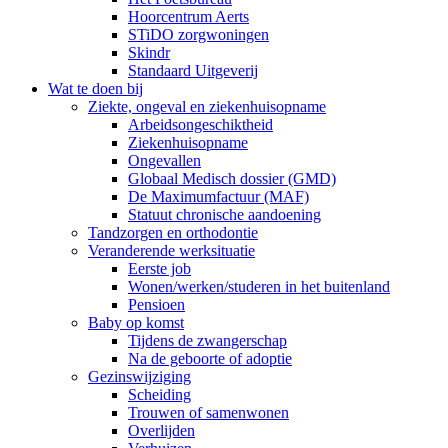
Hoorcentrum Aerts
STiDO zorgwoningen
Skindr
Standaard Uitgeverij
Wat te doen bij
Ziekte, ongeval en ziekenhuisopname
Arbeidsongeschiktheid
Ziekenhuisopname
Ongevallen
Globaal Medisch dossier (GMD)
De Maximumfactuur (MAF)
Statuut chronische aandoening
Tandzorgen en orthodontie
Veranderende werksituatie
Eerste job
Wonen/werken/studeren in het buitenland
Pensioen
Baby op komst
Tijdens de zwangerschap
Na de geboorte of adoptie
Gezinswijziging
Scheiding
Trouwen of samenwonen
Overlijden