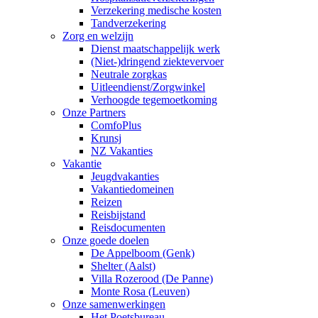
Verzekering medische kosten
Tandverzekering
Zorg en welzijn
Dienst maatschappelijk werk
(Niet-)dringend ziektevervoer
Neutrale zorgkas
Uitleendienst/Zorgwinkel
Verhoogde tegemoetkoming
Onze Partners
ComfoPlus
Krunsj
NZ Vakanties
Vakantie
Jeugdvakanties
Vakantiedomeinen
Reizen
Reisbijstand
Reisdocumenten
Onze goede doelen
De Appelboom (Genk)
Shelter (Aalst)
Villa Rozerood (De Panne)
Monte Rosa (Leuven)
Onze samenwerkingen
Het Poetsbureau