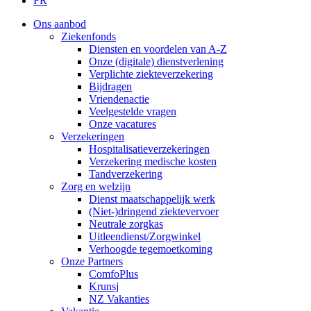
FR
Ons aanbod
Ziekenfonds
Diensten en voordelen van A-Z
Onze (digitale) dienstverlening
Verplichte ziekteverzekering
Bijdragen
Vriendenactie
Veelgestelde vragen
Onze vacatures
Verzekeringen
Hospitalisatieverzekeringen
Verzekering medische kosten
Tandverzekering
Zorg en welzijn
Dienst maatschappelijk werk
(Niet-)dringend ziektevervoer
Neutrale zorgkas
Uitleendienst/Zorgwinkel
Verhoogde tegemoetkoming
Onze Partners
ComfoPlus
Krunsj
NZ Vakanties