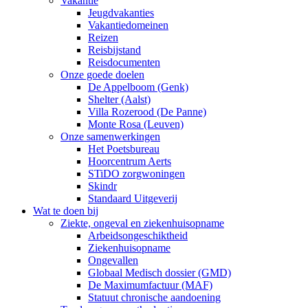
Vakantie
Jeugdvakanties
Vakantiedomeinen
Reizen
Reisbijstand
Reisdocumenten
Onze goede doelen
De Appelboom (Genk)
Shelter (Aalst)
Villa Rozerood (De Panne)
Monte Rosa (Leuven)
Onze samenwerkingen
Het Poetsbureau
Hoorcentrum Aerts
STiDO zorgwoningen
Skindr
Standaard Uitgeverij
Wat te doen bij
Ziekte, ongeval en ziekenhuisopname
Arbeidsongeschiktheid
Ziekenhuisopname
Ongevallen
Globaal Medisch dossier (GMD)
De Maximumfactuur (MAF)
Statuut chronische aandoening